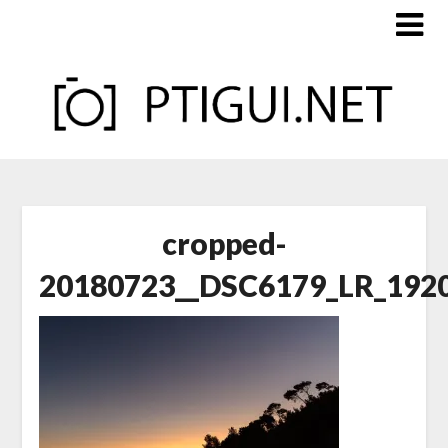
Skip
to
content
cropped-
20180723__DSC6179_LR_1920