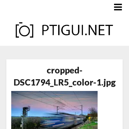
Skip
to
content
cropped-
DSC1794_LR5_color-1.jpg