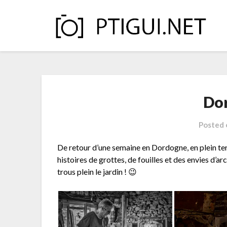
Skip
to
content
Do
Posted
De retour d’une semaine en Dordogne, en plein t
histoires de grottes, de fouilles et des envies d’ar
trous plein le jardin ! 😉