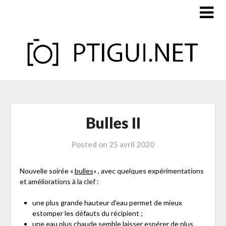
Skip
to
content
Bulles II
Posted on
25 avril 2020
Nouvelle soirée «
bulles
« , avec quelques expérimentations
et améliorations à la clef :
une plus grande hauteur d’eau permet de mieux
estomper les défauts du récipient ;
une eau plus chaude semble laisser espérer de plus