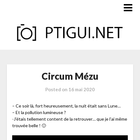
Skip
to
content
Circum Mézu
Posted on
16 mai 2020
– Ce soir là, fort heureusement, la nuit était sans Lune…
– Et la pollution lumineuse ?
-J’étais tellement content de la retrouver… que je l’ai même
trouvée belle ! 🙂