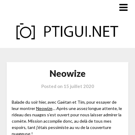
Skip
to
content
Neowize
Posted on
15 juillet 2020
Balade du soir hier, avec Gaëtan et Tim, pour essayer de
leur montrer
Neowize
… Après une assez longue attente, le
rideau des nuages s’est ouvert pour nous laisser admirer la
comète. Mission accomplie donc, au delà de tous mes
espoirs, tant j’étais pessimiste au vu de la couverture
nuageuse !