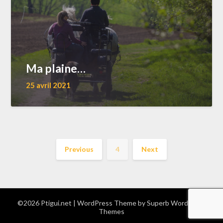
Ma plaine…
25 avril 2021
Previous
4
Next
©2026 Ptigui.net
| WordPress Theme by
Superb WordPress
Themes