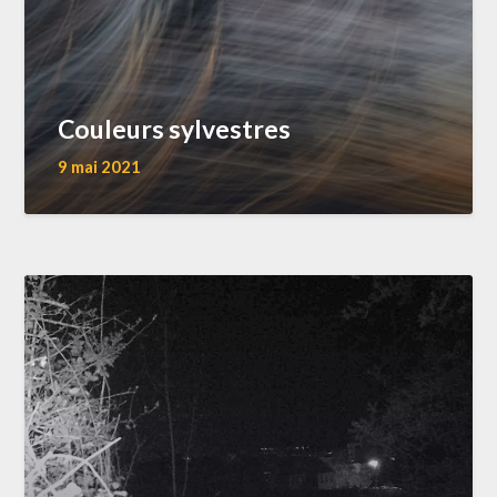
Couleurs sylvestres
9 mai 2021